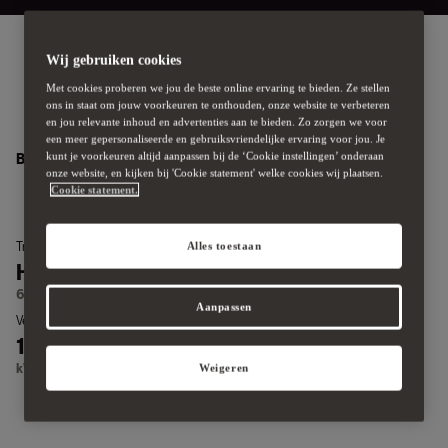
Wij gebruiken cookies
Met cookies proberen we jou de beste online ervaring te bieden. Ze stellen
Motorisering
ons in staat om jouw voorkeuren te onthouden, onze website te verbeteren
en jou relevante inhoud en advertenties aan te bieden. Zo zorgen we voor
een meer gepersonaliseerde en gebruiksvriendelijke ervaring voor jou. Je
kunt je voorkeuren altijd aanpassen bij de ‘Cookie instellingen’ onderaan
Benzine Motoren
onze website, en kijken bij 'Cookie statement' welke cookies wij plaatsen.
Motor
Vermogen
Cookie statement.
1.0
81 / 110
TSI
kW/pk
Transmissie
Motor
Alles toestaan
Handgeschakeld
1.5
TSI
6 versnellingen
Aanpassen
Vermogen
Transmissie
110 / 150
DSG-
automaat
kW/pk
Weigeren
7 versnellingen