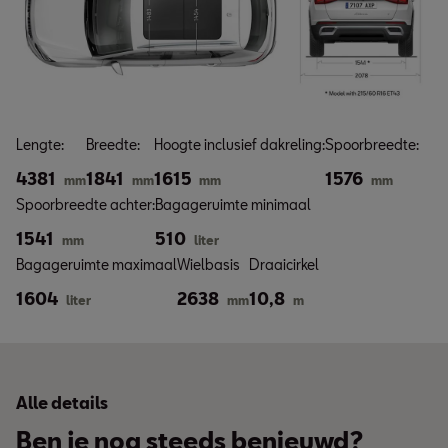
Lengte:
Breedte:
Hoogte inclusief dakreling:
Spoorbreedte:
4381
1841
1615
1576
mm
mm
mm
mm
Spoorbreedte achter:
Bagageruimte minimaal
1541
510
mm
liter
Bagageruimte maximaal
Wielbasis
Draaicirkel
1604
2638
10,8
liter
mm
m
Alle details
Ben je nog steeds benieuwd?