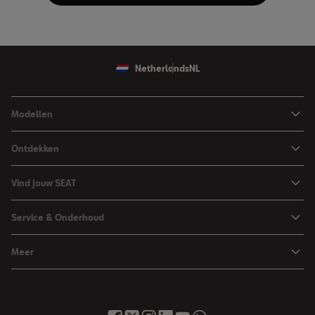
Netherlands
NL
Modellen
Ibiza
Ontdekken
Arona
Private Lease
Vind jouw SEAT
Leon
Financieren
Car Configurator
Leon Sportstourer
Service & Onderhoud
Zakelijk rijden
Brochure & prijslijst
Ateca
Maak werkplaatsafspraak
Hybride rijden
Meer
Proefrit aanvragen
Vind je dealer
Over SEAT
SEAT Nieuwsbrief
Voorraad
Onderhoud & Reparatie
Contact met SEAT
Inruilservice