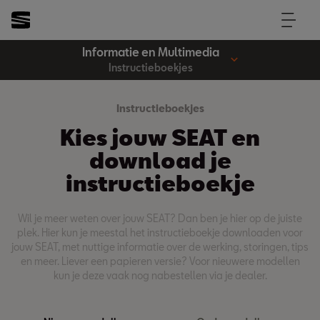
Informatie en Multimedia
Instructieboekjes
Instructieboekjes
Kies jouw SEAT en
download je
instructieboekje
Wil je meer weten over jouw SEAT? Dan ben je hier op de juiste
plek. Hier kun je meestal het instructieboekje downloaden voor
jouw SEAT, met nuttige informatie over de werking, storingen, tips
en meer. Liever een papieren versie? Voor nieuwere modellen
kun je deze vaak nog nabestellen via je dealer.