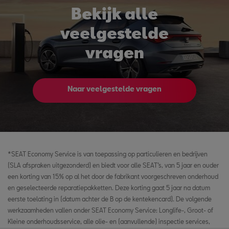
Bekijk alle
veelgestelde
vragen
Naar veelgestelde vragen
*SEAT Economy Service is van toepassing op particulieren en bedrijven
(SLA afspraken uitgezonderd) en biedt voor alle SEAT’s, van 5 jaar en ouder
een korting van 15% op al het door de fabrikant voorgeschreven onderhoud
en geselecteerde reparatiepakketten. Deze korting gaat 5 jaar na datum
eerste toelating in (datum achter de B op de kentekencard). De volgende
werkzaamheden vallen onder SEAT Economy Service: Longlife-, Groot- of
Kleine onderhoudsservice, alle olie- en (aanvullende) inspectie services,