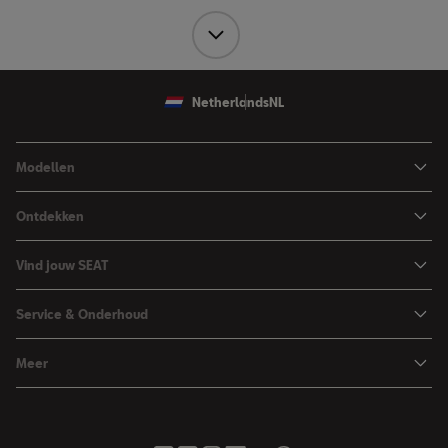
vervangingen zoals olie-, lucht-, interieur- en brandstoffilters (diesel) en
bougies (benzine) en vervanging van remmen, distributieriemen,
multiriemen en waterpompen. Reparaties en vervanging van overige
slijtagedelen vallen niet onder deze service. Airco Service heeft al aparte
tariefstellingen voor oudere auto’s en valt daarmee ook buiten SEAT
Netherlands
NL
Economy Service. Alle prijzen en tarieven die hier worden genoemd, zijn
adviesprijzen en geadviseerde tarieven. De dealer of servicepartner kan hier
naar eigen inzicht van afwijken.
Modellen
Ibiza
Ontdekken
Arona
Private Lease
Vind jouw SEAT
Leon
Financieren
Car Configurator
Leon Sportstourer
Service & Onderhoud
Zakelijk rijden
Brochure & prijslijst
Ateca
Maak werkplaatsafspraak
Hybride rijden
Meer
Proefrit aanvragen
Vind je dealer
Over SEAT
SEAT Nieuwsbrief
Voorraad
Onderhoud & Reparatie
Contact met SEAT
Inruilservice