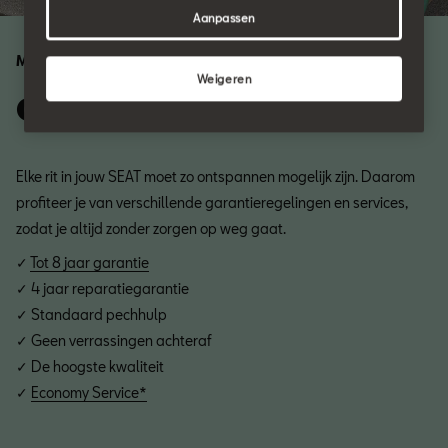
Aanpassen
Met de voordelen van SEAT Service
Weigeren
Op alles voorbereid
Elke rit in jouw SEAT moet zo ontspannen mogelijk zijn. Daarom
profiteer je van verschillende garantieregelingen en services,
zodat je altijd zonder zorgen op weg gaat.
✓
Tot 8 jaar garantie
✓
4 jaar reparatiegarantie
✓
Standaard pechhulp
✓
Geen verrassingen achteraf
✓
De hoogste kwaliteit
✓
Economy Service*