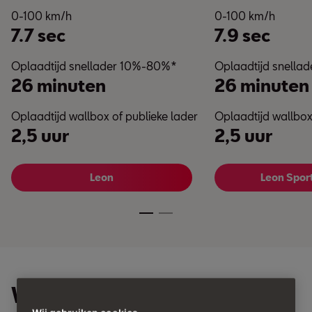
0-100 km/h
0-100 km/h
7.7 sec
7.9 sec
Oplaadtijd snellader 10%-80%*
Oplaadtijd snella
26 minuten
26 minuten
Oplaadtijd wallbox of publieke lader
Oplaadtijd wallbox
2,5 uur
2,5 uur
Leon
Leon Spor
Welke soorten hybride