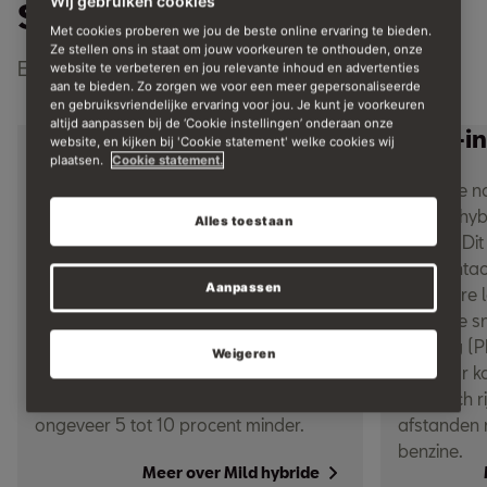
Wij gebruiken cookies
SEAT's zijn er?
Met cookies proberen we jou de beste online ervaring te bieden.
Ze stellen ons in staat om jouw voorkeuren te onthouden, onze
Er zijn twee soorten hybride SEAT's:
website te verbeteren en jou relevante inhoud en advertenties
aan te bieden. Zo zorgen we voor een meer gepersonaliseerde
en gebruiksvriendelijke ervaring voor jou. Je kunt je voorkeuren
altijd aanpassen bij de ‘Cookie instellingen’ onderaan onze
Mild Hybrid (mHEV)
Plug-in
website, en kijken bij 'Cookie statement' welke cookies wij
plaatsen.
Cookie statement.
Een Mild hybride auto kan niet
Zoals de n
helemaal elektrisch rijden en heeft
plug-in hy
Alles toestaan
geen stekker. Deze auto heeft een
stekker. Di
gewone motor, met een kleine
stopcontact
Aanpassen
elektromotor en accu erbij. De accu
openbare l
krijgt energie als je remt of uitrolt. Deze
langs de s
energie helpt de motor bij het starten
voertuig (P
Weigeren
en wegrijden. Dit systeem zorgt ervoor
Hierdoor k
dat je minder brandstof gebruikt,
elektrisch r
ongeveer 5 tot 10 procent minder.
afstanden r
benzine.
Meer over Mild hybride