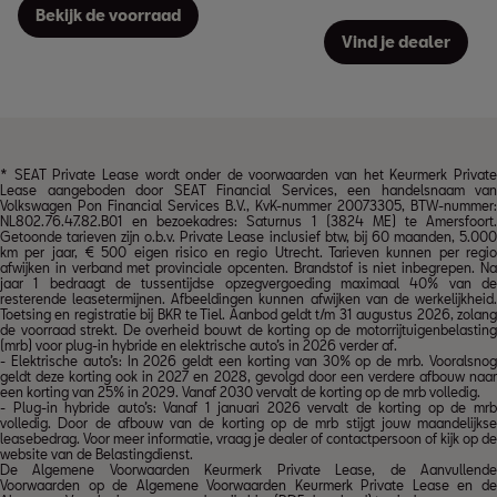
Bekijk de voorraad
Vind je dealer
* SEAT Private Lease wordt onder de voorwaarden van het
Keurmerk Privat
Lease
aangeboden door SEAT Financial Services, een handelsnaam van
Volkswagen Pon Financial Services B.V., KvK-nummer 20073305, BTW-nummer:
NL802.76.47.82.B01 en bezoekadres: Saturnus 1 (3824 ME) te Amersfoort.
Getoonde tarieven zijn o.b.v. Private Lease inclusief btw, bij 60 maanden, 5.000
km per jaar, € 500 eigen risico en regio Utrecht. Tarieven kunnen per regio
afwijken in verband met provinciale opcenten. Brandstof is niet inbegrepen. Na
jaar 1 bedraagt de tussentijdse opzegvergoeding maximaal 40% van de
resterende leasetermijnen. Afbeeldingen kunnen afwijken van de werkelijkheid.
Toetsing en registratie bij BKR te Tiel. Aanbod geldt t/m 31 augustus 2026, zolang
de voorraad strekt. De overheid bouwt de korting op de motorrijtuigenbelasting
(mrb) voor plug-in hybride en elektrische auto’s in 2026 verder af.
- Elektrische auto’s: In 2026 geldt een korting van 30% op de mrb. Vooralsnog
geldt deze korting ook in 2027 en 2028, gevolgd door een verdere afbouw naar
een korting van 25% in 2029. Vanaf 2030 vervalt de korting op de mrb volledig.
- Plug-in hybride auto’s: Vanaf 1 januari 2026 vervalt de korting op de mrb
volledig. Door de afbouw van de korting op de mrb stijgt jouw maandelijkse
leasebedrag. Voor meer informatie, vraag je dealer of contactpersoon of kijk op de
website van de Belastingdienst.
De Algemene Voorwaarden Keurmerk Private Lease, de Aanvullende
Voorwaarden op de Algemene Voorwaarden Keurmerk Private Lease en de