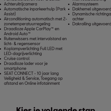
Achteruitrijcamera
Alarmsysteem
Automatische inparkeerhulp (Park
Dakhemel uitgevoerd 
Assist)
Dynamische richtinga
Airconditioning automatisch met 2-
achter
zonetemperatuurregeling
Dakrailing uitgevoerd
Draadloze Apple CarPlay™ en
Android Auto™
Ruitenwissers met intervalstand en
licht- & regensensor
Koplampverlichting Full LED met
LED-dagrijverlichting
Cruise control
Draadloze lader voor je
smartphone
SEAT CONNECT - 10 jaar lang
Veiligheid & Service, Toegang op
afstand en Online infotainment
Kies je volgende stap