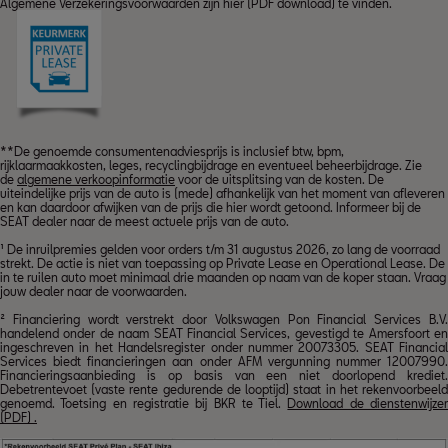
Algemene Verzekeringsvoorwaarden zijn
hier (PDF download)
te vinden.
**De genoemde consumentenadviesprijs is inclusief btw, bpm,
rijklaarmaakkosten, leges, recyclingbijdrage en eventueel beheerbijdrage. Zie
de
algemene verkoopinformatie
voor de uitsplitsing van de kosten. De
uiteindelijke prijs van de auto is (mede) afhankelijk van het moment van afleveren
en kan daardoor afwijken van de prijs die hier wordt getoond. Informeer bij de
SEAT dealer naar de meest actuele prijs van de auto.
¹ De inruilpremies gelden voor orders t/m 31 augustus 2026, zo lang de voorraad
strekt. De actie is niet van toepassing op Private Lease en Operational Lease. De
in te ruilen auto moet minimaal drie maanden op naam van de koper staan. Vraag
jouw dealer naar de voorwaarden.
² Financiering wordt verstrekt door Volkswagen Pon Financial Services B.V.
handelend onder de naam SEAT Financial Services, gevestigd te Amersfoort en
ingeschreven in het Handelsregister onder nummer 20073305. SEAT Financial
Services biedt financieringen aan onder AFM vergunning nummer 12007990.
Financieringsaanbieding is op basis van een niet doorlopend krediet.
Debetrentevoet (vaste rente gedurende de looptijd) staat in het rekenvoorbeeld
genoemd. Toetsing en registratie bij BKR te Tiel.
Download de dienstenwijze
(PDF) .