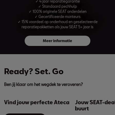
✓ 4 jaar reparatiegarantie
✓ Standaard pechhulp
✓ 100% originele SEAT onderdelen
✓ Gecertificeerde monteurs
✓ 15% voordeel op onderhoud en geselecteerde
reparatiepakketten als jouw SEAT 5+ jaar is
Meer informatie
Ready? Set. Go
Ben jij klaar om het wegdek te veroveren?
Vind jouw perfecte Ateca
Jouw SEAT-deal
buurt