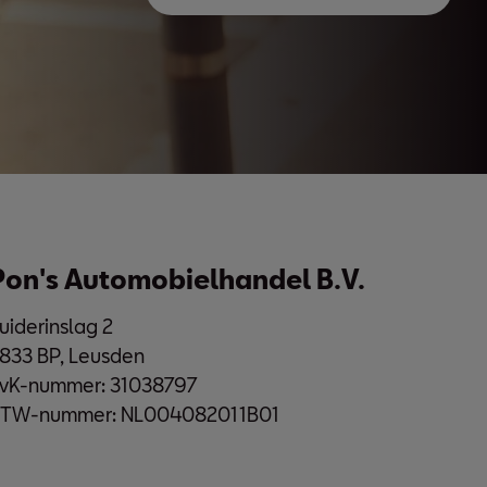
Pon's Automobielhandel B.V.
uiderinslag 2
833 BP, Leusden
vK-nummer: 31038797
TW-nummer: NL004082011B01