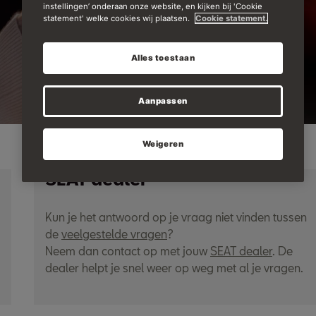
instellingen’ onderaan onze website, en kijken bij 'Cookie
statement' welke cookies wij plaatsen.
Cookie statement.
Alles toestaan
Aanpassen
Weigeren
SEAT dealer
Kun je het antwoord op je vraag niet vinden tussen
de
veelgestelde vragen
?
Neem dan contact op met jouw
SEAT dealer
. De
dealer helpt je snel weer op weg met al je vragen.