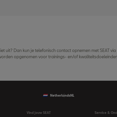
iet uit? Dan kun je telefonisch contact opnemen met SEAT vi
 worden opgenomen voor trainings- en/of kwaliteitsdoeleinden
Netherlands
NL
Vind jouw SEAT
Service & On