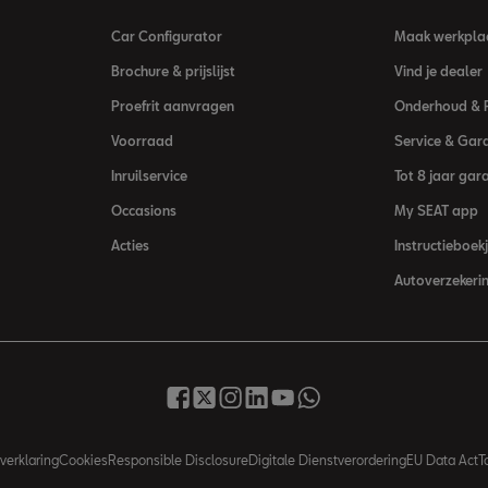
Car Configurator
Maak werkpla
Brochure & prijslijst
Vind je dealer
Proefrit aanvragen
Onderhoud & 
Voorraad
Service & Gara
Inruilservice
Tot 8 jaar gar
Occasions
My SEAT app
Acties
Instructieboek
Autoverzekeri
verklaring
Cookies
Responsible Disclosure
Digitale Dienstverordering
EU Data Act
T