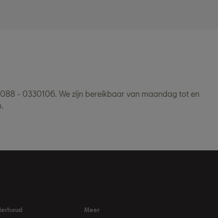
a 088 - 0330106. We zijn bereikbaar van maandag tot en
.
derhoud
Meer