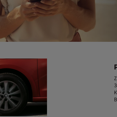
Z
3
K
B