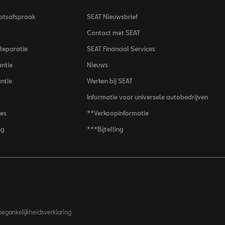
atsafspraak
SEAT Nieuwsbrief
Contact met SEAT
Reparatie
SEAT Financial Services
ntie
Nieuws
antie
Werken bij SEAT
Informatie voor universele autobedrijven
jes
**Verkoopinformatie
ng
***Bijtelling
oegankelijkheidsverklaring