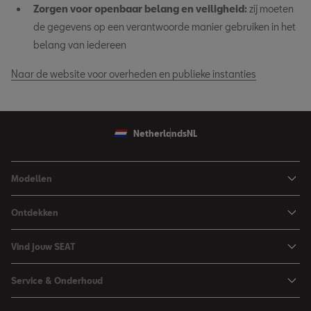
Zorgen voor openbaar belang en veiligheid:
zij moeten
de gegevens op een verantwoorde manier gebruiken in het
belang van iedereen
Naar de website voor overheden en publieke instanties
Netherlands
NL
Modellen
Ibiza
Ontdekken
Arona
Private Lease
Vind jouw SEAT
Leon
Financieren
Car Configurator
Leon Sportstourer
Service & Onderhoud
Zakelijk rijden
Brochure & prijslijst
Ateca
Maak werkplaatsafspraak
Hybride rijden