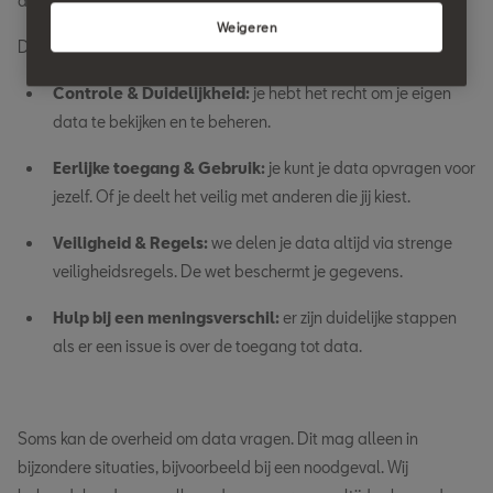
daarbij voorop.
Weigeren
De belangrijkste punten van de EU Data Act zijn:
Controle & Duidelijkheid:
je hebt het recht om je eigen
data te bekijken en te beheren.
Eerlijke toegang & Gebruik:
je kunt je data opvragen voor
jezelf. Of je deelt het veilig met anderen die jij kiest.
Veiligheid & Regels:
we delen je data altijd via strenge
veiligheidsregels. De wet beschermt je gegevens.
Hulp bij een meningsverschil:
er zijn duidelijke stappen
als er een issue is over de toegang tot data.
Soms kan de overheid om data vragen. Dit mag alleen in
bijzondere situaties, bijvoorbeeld bij een noodgeval. Wij