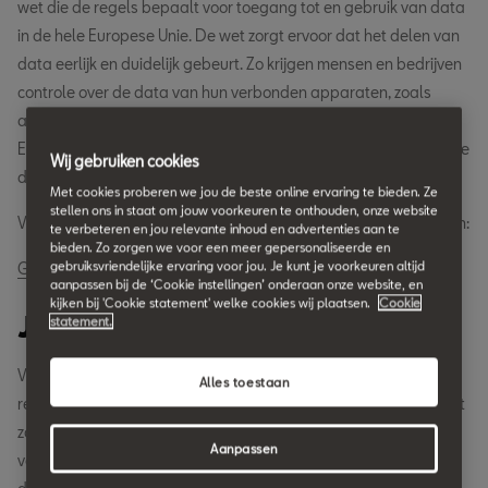
wet die de regels bepaalt voor toegang tot en gebruik van data
in de hele Europese Unie. De wet zorgt ervoor dat het delen van
data eerlijk en duidelijk gebeurt. Zo krijgen mensen en bedrijven
controle over de data van hun verbonden apparaten, zoals
auto's. SEAT zorgt ervoor dat onze oplossingen voldoen aan de
EU Data Act. Hiermee bouwen we aan vertrouwen in diensten die
Wij gebruiken cookies
data gebruiken en in nieuwe ontwikkelingen.
Met cookies proberen we jou de beste online ervaring te bieden. Ze
stellen ons in staat om jouw voorkeuren te onthouden, onze website
Voor meer informatie over de EU Data Act kun je deze link volgen:
te verbeteren en jou relevante inhoud en advertenties aan te
bieden. Zo zorgen we voor een meer gepersonaliseerde en
gebruiksvriendelijke ervaring voor jou. Je kunt je voorkeuren altijd
Ga naar EU wetgeving
aanpassen bij de ‘Cookie instellingen’ onderaan onze website, en
kijken bij 'Cookie statement' welke cookies wij plaatsen.
Cookie
Jouw data, jouw rechten
statement.
Volgens de EU Data Act werken we met duidelijke en eerlijke
Alles toestaan
regels voor het delen van data. Jij houdt zelf de controle. De wet
zorgt ervoor dat je data alleen kunt bekijken onder duidelijke
Aanpassen
voorwaarden. Veiligheid en het volgen van de regels staan