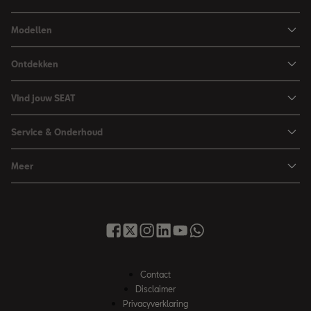
adviesprijzen en geadviseerde tarieven. De dealer of servicepartner kan hier
naar eigen inzicht van afwijken.
Modellen
Ibiza
Ontdekken
Arona
Private Lease
Vind jouw SEAT
Leon
Financieren
Car Configurator
Leon Sportstourer
Service & Onderhoud
Zakelijk rijden
Brochure & prijslijst
Ateca
Maak werkplaatsafspraak
Hybride rijden
Meer
Proefrit aanvragen
Vind je dealer
Over SEAT
SEAT Nieuwsbrief
Voorraad
Onderhoud & Reparatie
Contact met SEAT
Inruilservice
Service & Garantie
SEAT Financial Services
Occasions
Tot 8 jaar garantie
Nieuws
Acties
Contact
My SEAT app
Werken bij SEAT
Disclaimer
Instructieboekjes
Privacyverklaring