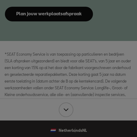
Plan jouw werkplaatsafspraak
*SEAT Economy Service is van toepassing op particulieren en bedrijven
(SLA afspraken uitgezonderd) en biedt voor alle SEAT’s, van 5 jaar en ouder
een korting van 15% op al het door de fabrikant voorgeschreven onderhoud
en geselecteerde reparatiepakketten. Deze korting gaat 5 jaar na datum
eerste toelating in (datum achter de B op de kentekencard). De volgende
werkzaamheden vallen onder SEAT Economy Service: Longlife-, Groot- of
Kleine onderhoudsservice, alle olie- en (aanvullende) inspectie services,
vervangingen zoals olie-, lucht-, interieur- en brandstoffilters (diesel) en
bougies (benzine) en vervanging van remmen, distributieriemen,
multiriemen en waterpompen. Reparaties en vervanging van overige
slijtagedelen vallen niet onder deze service. Airco Service heeft al aparte
tariefstellingen voor oudere auto’s en valt daarmee ook buiten SEAT
Netherlands
NL
Economy Service. Alle prijzen en tarieven die hier worden genoemd, zijn