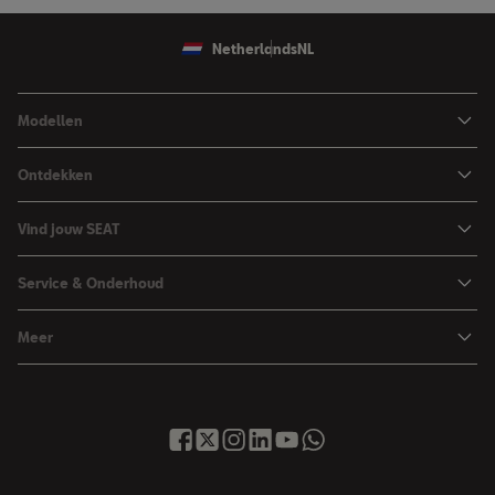
Netherlands
NL
Modellen
Ibiza
Ontdekken
Arona
Private Lease
Vind jouw SEAT
Leon
Financieren
Car Configurator
Leon Sportstourer
Service & Onderhoud
Zakelijk rijden
Brochure & prijslijst
Ateca
Maak werkplaatsafspraak
Hybride rijden
Meer
Proefrit aanvragen
Vind je dealer
Over SEAT
SEAT Nieuwsbrief
Voorraad
Onderhoud & Reparatie
Contact met SEAT
Inruilservice
Service & Garantie
SEAT Financial Services
Occasions
Tot 8 jaar garantie
Nieuws