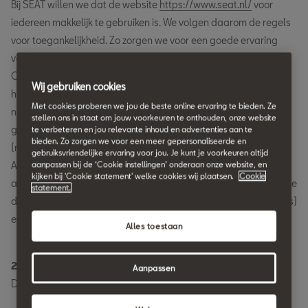
Bij SEAT willen we dat de website
https://www.seat.nl/
voor
iedereen makkelijk te gebruiken is. We volgen daarom de regels
voor toegankelijkheid. Zo zorgen we voor een goede ervaring
voor elke bezoeker.
Op onze website vind je informatie over onze automodellen en
Wij gebruiken cookies
het merk SEAT. Je kunt zelf een auto samenstellen of je zoekt
Met cookies proberen we jou de beste online ervaring te bieden. Ze
naar een auto die bij een dealer op voorraad is. Deze website
stellen ons in staat om jouw voorkeuren te onthouden, onze website
gebruikt de toegankelijkheidsrichtlijnen van WCAG 2.0/2.2
te verbeteren en jou relevante inhoud en advertenties aan te
bieden. Zo zorgen we voor een meer gepersonaliseerde en
(niveau "AA"). Dit doen we met een hulpmiddel van "EqualWeb
gebruiksvriendelijke ervaring voor jou. Je kunt je voorkeuren altijd
Accessibility Solutions". Dit hulpmiddel maakt de website
aanpassen bij de ‘Cookie instellingen’ onderaan onze website, en
kijken bij 'Cookie statement' welke cookies wij plaatsen.
Cookie
automatisch beter toegankelijk en makkelijker te gebruiken. Wil je
statement.
de instellingen aanpassen? Open dan het menu (de 3 streepjes)
en klik op "Toegankelijkheid".
Alles toestaan
2. Aanpassingen voor een betere toegankelijkheid
Aanpassen
Deze aanpassingen kun je op onze website doen: