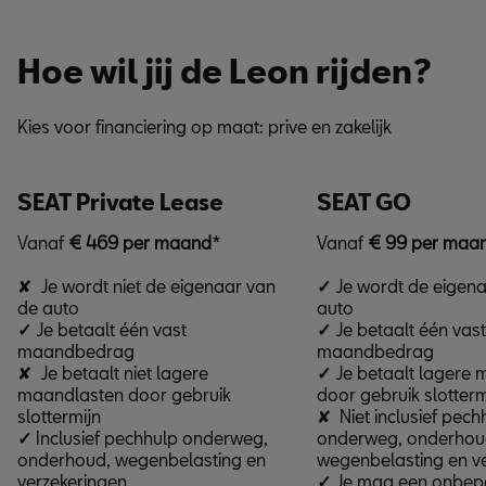
Hoe wil jij de Leon rijden?
Kies voor financiering op maat: prive en zakelijk
SEAT Private Lease
SEAT GO
Vanaf
€ 469 per maand
*
Vanaf
€ 99 per maa
✘ Je wordt niet de eigenaar van
✓
Je wordt de eigena
de auto
auto
✓
Je betaalt één vast
✓
Je betaalt één vast
maandbedrag
maandbedrag
✘ Je betaalt niet lagere
✓
Je betaalt lagere
maandlasten door gebruik
door gebruik slotterm
slottermijn
✘ Niet inclusief pech
✓
Inclusief pechhulp onderweg,
onderweg, onderhou
onderhoud, wegenbelasting en
wegenbelasting en v
verzekeringen
✓
Je mag een onbepe