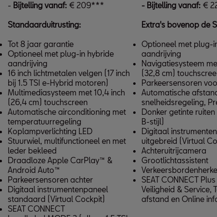
-
Bijtelling vanaf:
€ 209***
- Bijtelling vanaf:
€ 2
Standaarduitrusting:
Extra's bovenop de S
Tot 8 jaar garantie
Optioneel met plug-i
Optioneel met plug-in hybride
aandrijving
aandrijving
Navigatiesysteem met
16 inch lichtmetalen velgen (17 inch
(32,8 cm) touchscre
bij 1.5 TSI e-Hybrid motoren)
Parkeersensoren voo
Multimediasysteem met 10,4 inch
Automatische afstan
(26,4 cm) touchscreen
snelheidsregeling, P
Automatische airconditioning met
Donker getinte ruiten
temperatuurregeling
B-stijl)
Koplampverlichting LED
Digitaal instrumente
Stuurwiel, multifunctioneel en met
uitgebreid (Virtual Co
leder bekleed
Achteruitrijcamera
Draadloze Apple CarPlay™ &
Grootlichtassistent
Android Auto™
Verkeersbordenherke
Parkeersensoren achter
SEAT CONNECT Plus (
Digitaal instrumentenpaneel
Veiligheid & Service,
standaard (Virtual Cockpit)
afstand en Online in
SEAT CONNECT