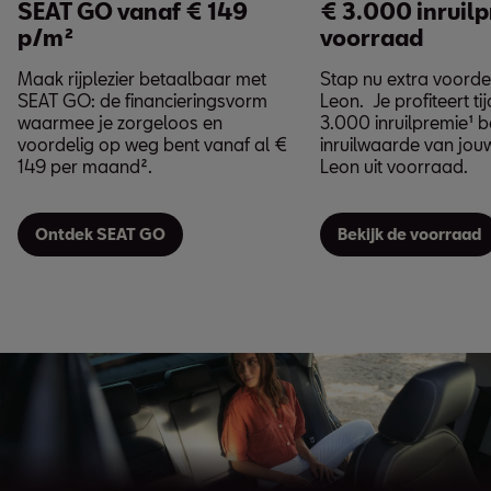
SEAT GO vanaf € 149
€ 3.000 inruil
p/m²
voorraad
Maak rijplezier betaalbaar met
Stap nu extra voorde
SEAT GO: de financieringsvorm
Leon. Je profiteert tij
waarmee je zorgeloos en
3.000 inruilpremie¹ 
voordelig op weg bent vanaf al €
inruilwaarde van jou
149 per maand².
Leon uit voorraad.
Ontdek SEAT GO
Bekijk de voorraad