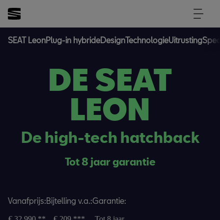
SEAT Leon
Plug-in hybride
Design
Technologie
Uitrusting
Speci
DE SEAT
LEON
De high-tech hatchback
Tot 8 jaar garantie
Vanafprijs:
Bijtelling v.a.:
Garantie:
€ 32.990
**
€ 209
***
Tot 8 jaar