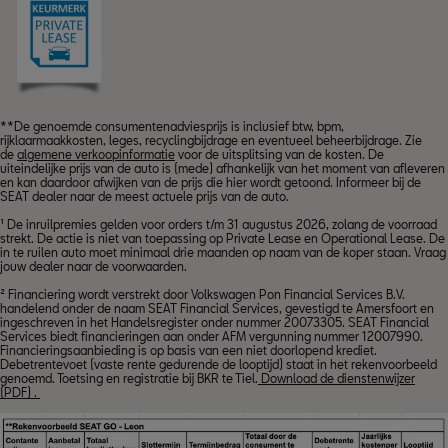
**De genoemde consumentenadviesprijs is inclusief btw, bpm,
rijklaarmaakkosten, leges, recyclingbijdrage en eventueel beheerbijdrage. Zie
de
algemene verkoopinformatie
voor de uitsplitsing van de kosten. De
uiteindelijke prijs van de auto is (mede) afhankelijk van het moment van afleveren
en kan daardoor afwijken van de prijs die hier wordt getoond. Informeer bij de
SEAT dealer naar de meest actuele prijs van de auto.
¹ De inruilpremies gelden voor orders t/m 31 augustus 2026, zolang de voorraad
strekt. De actie is niet van toepassing op Private Lease en Operational Lease. De
in te ruilen auto moet minimaal drie maanden op naam van de koper staan. Vraag
jouw dealer naar de voorwaarden.
² Financiering wordt verstrekt door Volkswagen Pon Financial Services B.V.
handelend onder de naam SEAT Financial Services, gevestigd te Amersfoort en
ingeschreven in het Handelsregister onder nummer 20073305. SEAT Financial
Services biedt financieringen aan onder AFM vergunning nummer 12007990.
Financieringsaanbieding is op basis van een niet doorlopend krediet.
Debetrentevoet (vaste rente gedurende de looptijd) staat in het rekenvoorbeeld
genoemd. Toetsing en registratie bij BKR te Tiel.
Download de dienstenwijzer
(PDF) .