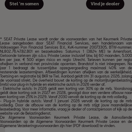
Stel 'm samen
Vind je dealer
* SEAT Private Lease wordt onder de voorwaarden van het
Keurmerk Privat
Lease
aangeboden door SEAT Financial Services, een handelsnaam van
Volkswagen Pon Financial Services B.V., KvK-nummer 20073305, BTW-nummer:
NL802.76.47.82.B01 en bezoekadres: Saturnus 1 (3824 ME) te Amersfoort.
Getoonde tarieven zijn o.b.v. Private Lease inclusief btw, bij 60 maanden, 5.000
km per jaar, € 500 eigen risico en regio Utrecht. Tarieven kunnen per regio
afwijken in verband met provinciale opcenten. Brandstof is niet inbegrepen. Na
jaar 1 bedraagt de tussentijdse opzegvergoeding maximaal 40% van de
resterende leasetermijnen. Afbeeldingen kunnen afwijken van de werkelijkheid.
Toetsing en registratie bij BKR te Tiel. Aanbod geldt t/m 31 augustus 2026, zolang
de voorraad strekt. De overheid bouwt de korting op de motorrijtuigenbelasting
(mrb) voor plug-in hybride en elektrische auto’s in 2026 verder af.
- Elektrische auto’s: In 2026 geldt een korting van 30% op de mrb. Vooralsnog
geldt deze korting ook in 2027 en 2028, gevolgd door een verdere afbouw naar
een korting van 25% in 2029. Vanaf 2030 vervalt de korting op de mrb volledig.
- Plug-in hybride auto’s: Vanaf 1 januari 2026 vervalt de korting op de mrb
volledig. Door de afbouw van de korting op de mrb stijgt jouw maandelijkse
leasebedrag. Voor meer informatie, vraag je dealer of contactpersoon of kijk op de
website van de Belastingdienst.
De Algemene Voorwaarden Keurmerk Private Lease, de Aanvullende
Voorwaarden op de Algemene Voorwaarden Keurmerk Private Lease en de
Algemene Verzekeringsvoorwaarden zijn
hier (PDF download)
te vinden.