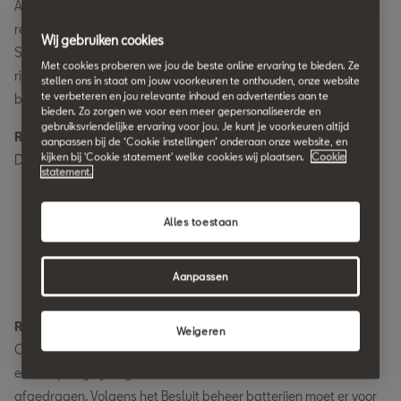
Alle prijzen vermeld op deze website, in radioreclames, tv-
reclames, advertenties of andere communicatie-uitingen van
Wij gebruiken cookies
SEAT zijn consumentenadviesprijzen inclusief btw, bpm,
Met cookies proberen we jou de beste online ervaring te bieden. Ze
rijklaarmaakkosten, leges, recyclingbijdrage en eventueel
stellen ons in staat om jouw voorkeuren te onthouden, onze website
te verbeteren en jou relevante inhoud en advertenties aan te
beheerbijdrage.
bieden. Zo zorgen we voor een meer gepersonaliseerde en
gebruiksvriendelijke ervaring voor jou. Je kunt je voorkeuren altijd
Rijklaarmaakkosten:
aanpassen bij de ‘Cookie instellingen’ onderaan onze website, en
kijken bij 'Cookie statement' welke cookies wij plaatsen.
Cookie
De rijklaarmaakkosten bestaan o.a. uit:
statement.
Transport en logistieke handeling
Alles toestaan
Nulbeurt
In- en uitwendig reinigen en poetsen
Aanpassen
Leveren en monteren van twee kentekenplaten
Recycling- en beheerbijdrage:
Weigeren
Op grond van de Wet milieubeheer moet voor elke nieuwe auto
een recyclingbijdrage van € 22,50 inclusief btw worden
afgedragen. Volgens het Besluit beheer batterijen moet er voor