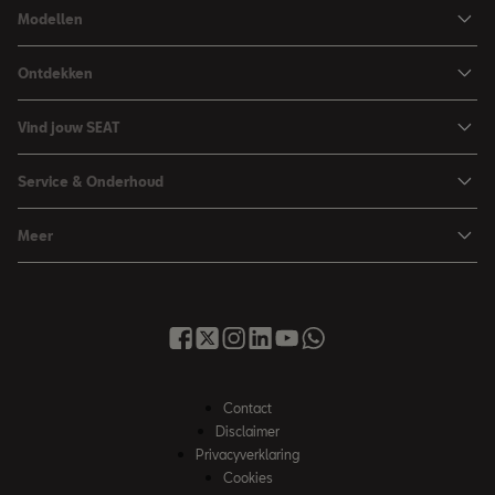
Modellen
Ibiza
Ontdekken
Arona
Private Lease
Vind jouw SEAT
Leon
Financieren
Car Configurator
Leon Sportstourer
Service & Onderhoud
Zakelijk rijden
Brochure & prijslijst
Ateca
Maak werkplaatsafspraak
Hybride rijden
Meer
Proefrit aanvragen
Vind je dealer
Over SEAT
SEAT Nieuwsbrief
Voorraad
Onderhoud & Reparatie
Contact met SEAT
Inruilservice
Service & Garantie
SEAT Financial Services
Occasions
Tot 8 jaar garantie
Nieuws
Acties
Contact
My SEAT app
Werken bij SEAT
Disclaimer
Instructieboekjes
Privacyverklaring
Informatie voor universele autobedrijven
Cookies
Autoverzekering