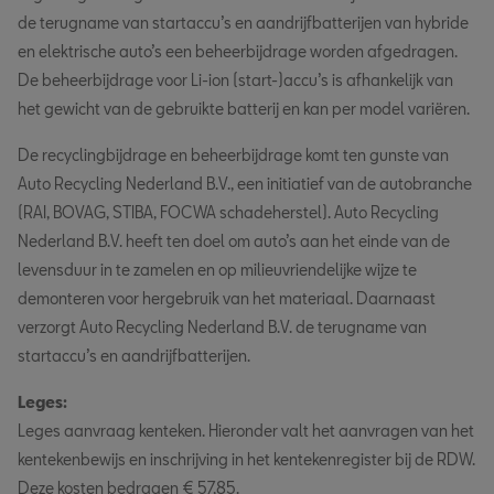
de terugname van startaccu’s en aandrijfbatterijen van hybride
en elektrische auto’s een beheerbijdrage worden afgedragen.
De beheerbijdrage voor Li-ion (start-)accu’s is afhankelijk van
het gewicht van de gebruikte batterij en kan per model variëren.
De recyclingbijdrage en beheerbijdrage komt ten gunste van
Auto Recycling Nederland B.V., een initiatief van de autobranche
(RAI, BOVAG, STIBA, FOCWA schadeherstel). Auto Recycling
Nederland B.V. heeft ten doel om auto’s aan het einde van de
levensduur in te zamelen en op milieuvriendelijke wijze te
demonteren voor hergebruik van het materiaal. Daarnaast
verzorgt Auto Recycling Nederland B.V. de terugname van
startaccu’s en aandrijfbatterijen.
Leges:
Leges aanvraag kenteken. Hieronder valt het aanvragen van het
kentekenbewijs en inschrijving in het kentekenregister bij de RDW.
Deze kosten bedragen € 57,85.