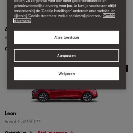
bieden. Zo zorgen we voor een meer gepersonaliseerde en
gebruiksvriendelijke ervaring voor jou. Je kunt je voorkeuren altijd
aanpassen bij de ‘Cookie instellingen’ onderaan onze website, en
kijken bij 'Cookie statement' welke cookies wij plaatsen.
Cookie
statement.
Arona
Vanaf € 27.990 **
Alles toestaan
Ontdek 'm
Stel 'm samen
Aanpassen
Plug-in hybride
Weigeren
Leon
Vanaf € 32.990 **
Ontdek 'm
Stel 'm samen