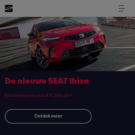
De nieuwe SEAT Ibiza
Private lease nu vanaf € 299 p/m*
Ontdek meer