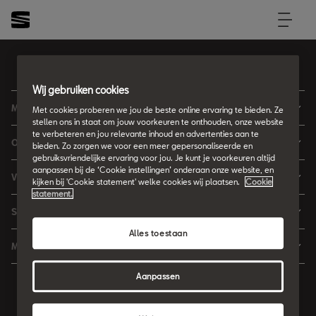
Netherlands
NL
Wij gebruiken cookies
Modellen
Met cookies proberen we jou de beste online ervaring te bieden. Ze
stellen ons in staat om jouw voorkeuren te onthouden, onze website
Ibiza
te verbeteren en jou relevante inhoud en advertenties aan te
Ontdekken
bieden. Zo zorgen we voor een meer gepersonaliseerde en
Arona
gebruiksvriendelijke ervaring voor jou. Je kunt je voorkeuren altijd
Private Lease
aanpassen bij de ‘Cookie instellingen’ onderaan onze website, en
Vind jouw SEAT
Leon
kijken bij 'Cookie statement' welke cookies wij plaatsen.
Cookie
Financieren
statement.
Car Configurator
Leon Sportstourer
Service & Onderhoud
Zakelijk rijden
Brochure & prijslijst
Ateca
Alles toestaan
Maak werkplaatsafspraak
Hybride rijden
Meer
Proefrit aanvragen
Vind je dealer
Over SEAT
SEAT Nieuwsbrief
Voorraad
Aanpassen
Onderhoud & Reparatie
Contact met SEAT
Inruilservice
Service & Garantie