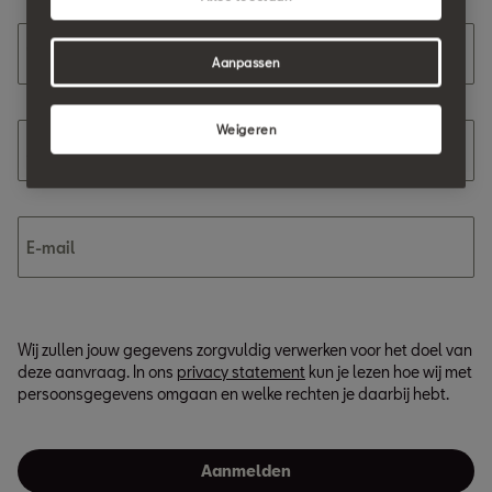
Voornaam
Aanpassen
Weigeren
Achternaam
E-mail
Wij zullen jouw gegevens zorgvuldig verwerken voor het doel van
deze aanvraag. In ons
privacy statement
kun je lezen hoe wij met
persoonsgegevens omgaan en welke rechten je daarbij hebt.
Aanmelden