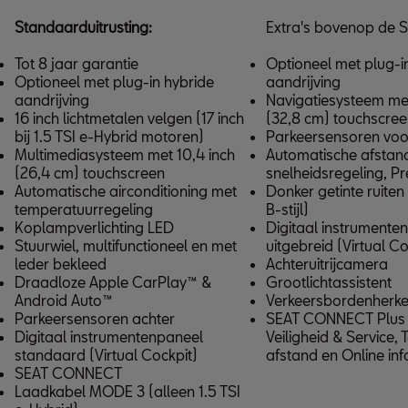
Standaarduitrusting:
Extra's bovenop de S
Tot 8 jaar garantie
Optioneel met plug-i
Optioneel met plug-in hybride
aandrijving
aandrijving
Navigatiesysteem met
16 inch lichtmetalen velgen (17 inch
(32,8 cm) touchscre
bij 1.5 TSI e-Hybrid motoren)
Parkeersensoren voo
Multimediasysteem met 10,4 inch
Automatische afstan
(26,4 cm) touchscreen
snelheidsregeling, P
Automatische airconditioning met
Donker getinte ruiten
temperatuurregeling
B-stijl)
Koplampverlichting LED
Digitaal instrumente
Stuurwiel, multifunctioneel en met
uitgebreid (Virtual Co
leder bekleed
Achteruitrijcamera
Draadloze Apple CarPlay™ &
Grootlichtassistent
Android Auto™
Verkeersbordenherke
Parkeersensoren achter
SEAT CONNECT Plus (
Digitaal instrumentenpaneel
Veiligheid & Service,
standaard (Virtual Cockpit)
afstand en Online in
SEAT CONNECT
Laadkabel MODE 3 (alleen 1.5 TSI