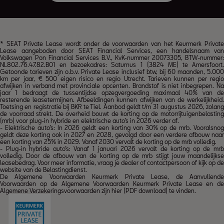
* SEAT Private Lease wordt onder de voorwaarden van het
Keurmerk Privat
Lease
aangeboden door SEAT Financial Services, een handelsnaam van
Volkswagen Pon Financial Services B.V., KvK-nummer 20073305, BTW-nummer:
NL802.76.47.82.B01 en bezoekadres: Saturnus 1 (3824 ME) te Amersfoort.
Getoonde tarieven zijn o.b.v. Private Lease inclusief btw, bij 60 maanden, 5.000
km per jaar, € 500 eigen risico en regio Utrecht. Tarieven kunnen per regio
afwijken in verband met provinciale opcenten. Brandstof is niet inbegrepen. Na
jaar 1 bedraagt de tussentijdse opzegvergoeding maximaal 40% van de
resterende leasetermijnen. Afbeeldingen kunnen afwijken van de werkelijkheid.
Toetsing en registratie bij BKR te Tiel. Aanbod geldt t/m 31 augustus 2026, zolang
de voorraad strekt. De overheid bouwt de korting op de motorrijtuigenbelasting
(mrb) voor plug-in hybride en elektrische auto’s in 2026 verder af.
- Elektrische auto’s: In 2026 geldt een korting van 30% op de mrb. Vooralsnog
geldt deze korting ook in 2027 en 2028, gevolgd door een verdere afbouw naar
een korting van 25% in 2029. Vanaf 2030 vervalt de korting op de mrb volledig.
- Plug-in hybride auto’s: Vanaf 1 januari 2026 vervalt de korting op de mrb
volledig. Door de afbouw van de korting op de mrb stijgt jouw maandelijkse
leasebedrag. Voor meer informatie, vraag je dealer of contactpersoon of kijk op de
website van de Belastingdienst.
De Algemene Voorwaarden Keurmerk Private Lease, de Aanvullende
Voorwaarden op de Algemene Voorwaarden Keurmerk Private Lease en de
Algemene Verzekeringsvoorwaarden zijn
hier (PDF download)
te vinden.