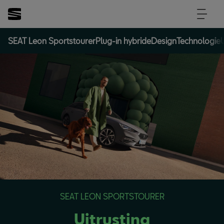
SEAT Leon Sportstourer
Plug-in hybride
Design
Technologie
U
SEAT LEON SPORTSTOURER
Uitrusting