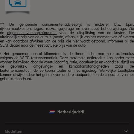
** De genoemde consumentenadviesprijs is inclusief btw, bpm,
rijklaarmaakkosten, leges, recyclingbijdrage en eventueel beheerbijdrage. Zie
de
algemene verkoopinformatie
voor de uitsplitsing van de kosten. D
uiteindelijke prijs van de auto is (mede) afhankelijk van het moment van afleveren
en kan daardoor afwijken van de prijs die hier wordt getoond. Informeer bij de
SEAT dealer naar de meest actuele prijs van de auto.
³ Het genoemde aantal kilometers is de theoretische maximale actieradius
volgens de WLTP testsystematiek. Deze maximale actieradius kan onder meer
worden beïnvloed door de voertuigconfiguratie, acculeeftijd en -conditie, rijstijl en
de gebruiks-, omgevings- en klimaatomstandigheden zoals de
buitentemperatuur, de verkeerssituatie en het rijgedrag. Werkelijke laadtijden
kunnen afwijken door het gebruik van andere laadpunten en de capaciteit van het
gebruikte laadpunt.
Netherlands
NL
Modellen