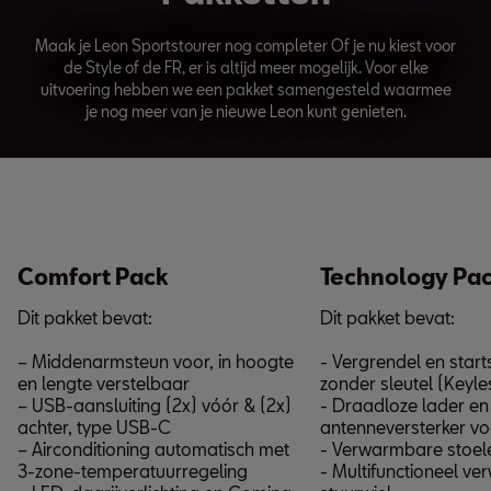
Maak je Leon Sportstourer nog completer Of je nu kiest voor
de Style of de FR, er is altijd meer mogelijk. Voor elke
uitvoering hebben we een pakket samengesteld waarmee
je nog meer van je nieuwe Leon kunt genieten.
Comfort Pack
Technology Pa
Dit pakket bevat:
Dit pakket bevat:
– Middenarmsteun voor, in hoogte
- Vergrendel en star
en lengte verstelbaar
zonder sleutel (Keyl
– USB-aansluiting (2x) vóór & (2x)
- Draadloze lader en
achter, type USB-C
antenneversterker vo
– Airconditioning automatisch met
- Verwarmbare stoel
3-zone-temperatuurregeling
- Multifunctioneel v