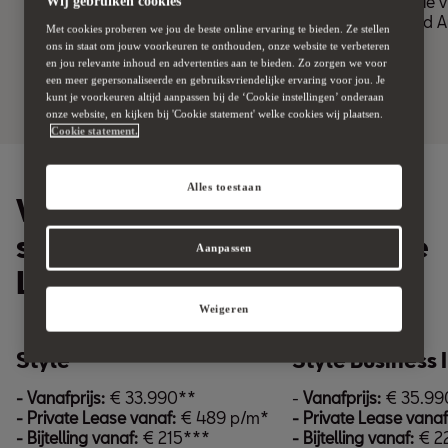
muziek en navigatie v
Wij gebruiken cookies
CarPlay of Android A
Met cookies proberen we jou de beste online ervaring te bieden. Ze stellen
ons in staat om jouw voorkeuren te onthouden, onze website te verbeteren
en jou relevante inhoud en advertenties aan te bieden. Zo zorgen we voor
een meer gepersonaliseerde en gebruiksvriendelijke ervaring voor jou. Je
kunt je voorkeuren altijd aanpassen bij de ‘Cookie instellingen’ onderaan
onze website, en kijken bij 'Cookie statement' welke cookies wij plaatsen.
Cookie statement.
Alles toestaan
Vergelijk de
standaarduitrusting van de
Aanpassen
Leon Sportstourer
Weigeren
Style
Style Business 
- Vanafprijs:
€ 33.990**
-
Vanafprijs:
€ 35.99
- Private Lease vanaf:
€ 489 p/m*
- Private Lease vanaf
- Bijtelling vanaf:
€ 215***
- Bijtelling vanaf:
€ 2