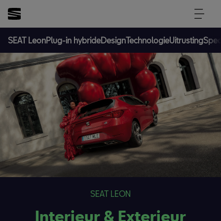
SEAT Leon
Plug-in hybride
Design
Technologie
Uitrusting
Speci
SEAT LEON
Interieur & Exterieur