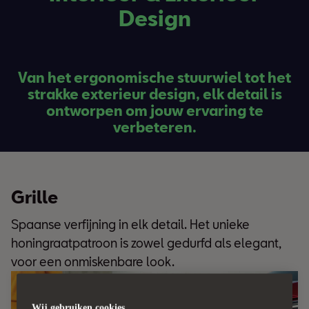
Design
Van het ergonomische stuurwiel tot het
strakke exterieur design, elk detail is
ontworpen om jouw ervaring te
verbeteren.
Grille
Spaanse verfijning in elk detail. Het unieke
honingraatpatroon is zowel gedurfd als elegant,
voor een onmiskenbare look.
Wij gebruiken cookies