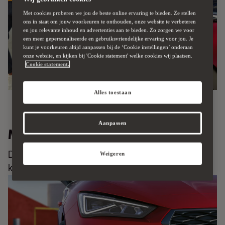
Met cookies proberen we jou de beste online ervaring te bieden. Ze stellen
ons in staat om jouw voorkeuren te onthouden, onze website te verbeteren
en jou relevante inhoud en advertenties aan te bieden. Zo zorgen we voor
een meer gepersonaliseerde en gebruiksvriendelijke ervaring voor jou. Je
kunt je voorkeuren altijd aanpassen bij de ‘Cookie instellingen’ onderaan
onze website, en kijken bij 'Cookie statement' welke cookies wij plaatsen.
Cookie statement.
Alles toestaan
Aanpassen
Matrix LED koplampen
De Leon mag gezien worden met de Matrix LED
Weigeren
koplampen.