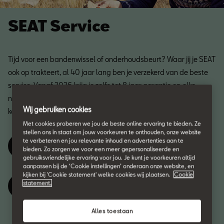
SEAT Service
Tijd voor een bandenwissel of onderhoudsbeurt? Waar jij je SEAT
ook op trakteert, al 40 jaar lang ben je verzekerd van de beste
service. Vanaf 2026 krijg je zelfs tot 8 jaar garantie op elke
nieuwe SEAT. En is jouw auto 5+ jaar oud? Dan krijg je 15%
Wij gebruiken cookies
korting op onderhoud en reparatie cadeau!
Met cookies proberen we jou de beste online ervaring te bieden. Ze
stellen ons in staat om jouw voorkeuren te onthouden, onze website
te verbeteren en jou relevante inhoud en advertenties aan te
Maak online een afspraak
bieden. Zo zorgen we voor een meer gepersonaliseerde en
gebruiksvriendelijke ervaring voor jou. Je kunt je voorkeuren altijd
aanpassen bij de ‘Cookie instellingen’ onderaan onze website, en
kijken bij 'Cookie statement' welke cookies wij plaatsen.
Cookie
statement.
Maak telefonisch een afspraak
Alles toestaan