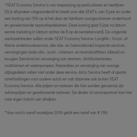
*SEAT Economy Service is van toepassing op particulieren en bedrijven
(SLA afspraken uitgezonderd) en biedt voor alle SEAT’s, van 5 jaar en ouder
een korting van 15% op al het door de fabrikant voorgeschreven onderhoud
en geselecteerde reparatiepakketten. Deze korting gaat 5 jaar na datum
eerste toelating in (datum achter de B op de kentekencard). De volgende
werkzaamheden vallen onder SEAT Economy Service: Longlife-, Groot- of
Kleine onderhoudsservice, alle olie- en (aanvullende) inspectie services,
vervangingen zoals olie-, lucht-, interieur- en brandstoffilters (diesel) en
bougies (benzine) en vervanging van remmen, distributieriemen,
multiriemen en waterpompen. Reparaties en vervanging van overige
slijtagedelen vallen niet onder deze service. Airco Service heeft al aparte
tariefstellingen voor oudere auto’s en valt daarmee ook buiten SEAT
Economy Service. Alle prijzen en tarieven die hier worden genoemd, zijn
adviesprijzen en geadviseerde tarieven. De dealer of servicepartner kan hier
naar eigen inzicht van afwijken.
*Voor auto's vanaf modeljaar 2016 geldt een tarief van € 199.