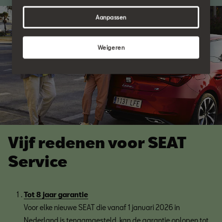
Aanpassen
Weigeren
Vijf redenen voor SEAT
Service
Tot 8 jaar garantie
Voor elke nieuwe SEAT die vanaf 1 januari 2026 in
Nederland is tenaamgesteld, kan de garantie oplopen tot