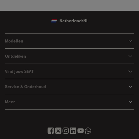
Netherlands
NL
Modellen
Ibiza
Ontdekken
Arona
Private Lease
Vind jouw SEAT
Leon
Financieren
Car Configurator
Leon Sportstourer
Service & Onderhoud
Zakelijk rijden
Brochure & prijslijst
Ateca
Maak werkplaatsafspraak
Hybride rijden
Meer
Proefrit aanvragen
Vind je dealer
Over SEAT
SEAT Nieuwsbrief
Voorraad
Onderhoud & Reparatie
Contact met SEAT
Inruilservice
Service & Garantie
SEAT Financial Services
Occasions