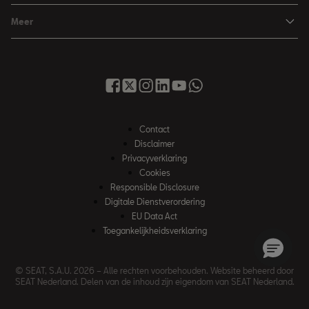
Brochure & prijslijst
Ateca
Maak werkplaatsafspraak
Hybride rijden
Meer
Proefrit aanvragen
Vind je dealer
Over SEAT
SEAT Nieuwsbrief
Voorraad
Onderhoud & Reparatie
Contact met SEAT
Inruilservice
Service & Garantie
SEAT Financial Services
Occasions
Tot 8 jaar garantie
Nieuws
Acties
Contact
My SEAT app
Werken bij SEAT
Disclaimer
Instructieboekjes
Privacyverklaring
Informatie voor universele autobedrijven
Cookies
Autoverzekering
Responsible Disclosure
**Verkoopinformatie
Digitale Dienstverordering
***Bijtelling
EU Data Act
Toegankelijkheidsverklaring
© SEAT, S.A.U. 2026 – Alle rechten voorbehouden. Website beheerd door
SEAT Nederland. Delen van de inhoud zijn eigendom van SEAT Nederland.