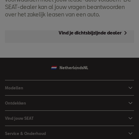
SEAT-dealer kan al jouw vragen beantwoorden
over het zakelijk leasen van een auto.
Vind je dichtsbijzijnde dealer
Netherlands
NL
Modellen
Ibiza
Ontdekken
Arona
Private Lease
Vind jouw SEAT
Leon
Financieren
Car Configurator
Leon Sportstourer
Service & Onderhoud
Zakelijk rijden