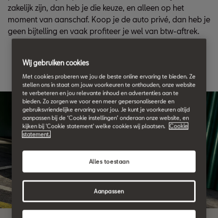
zakelijk zijn, dan heb je die keuze, en alleen op het
moment van aanschaf. Koop je de auto privé, dan heb je
geen bijtelling en vaak profiteer je wel van btw-aftrek.
Wij gebruiken cookies
Met cookies proberen we jou de beste online ervaring te bieden. Ze
stellen ons in staat om jouw voorkeuren te onthouden, onze website
te verbeteren en jou relevante inhoud en advertenties aan te
bieden. Zo zorgen we voor een meer gepersonaliseerde en
gebruiksvriendelijke ervaring voor jou. Je kunt je voorkeuren altijd
aanpassen bij de ‘Cookie instellingen’ onderaan onze website, en
kijken bij 'Cookie statement' welke cookies wij plaatsen.
Cookie
statement.
Alles toestaan
Aanpassen