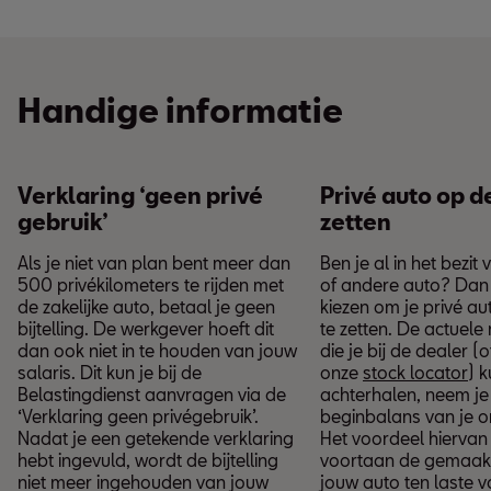
Handige informatie
Verklaring ‘geen privé
Privé auto op d
gebruik’
zetten
Als je niet van plan bent meer dan
Ben je al in het bezit
500 privékilometers te rijden met
of andere auto? Dan 
de zakelijke auto, betaal je geen
kiezen om je privé a
bijtelling. De werkgever hoeft dit
te zetten. De actuel
dan ook niet in te houden van jouw
die je bij de dealer (o
salaris. Dit kun je bij de
onze
stock locator
) k
Belastingdienst aanvragen via de
achterhalen, neem je
‘Verklaring geen privégebruik’.
beginbalans van je 
Nadat je een getekende verklaring
Het voordeel hiervan 
hebt ingevuld, wordt de bijtelling
voortaan de gemaakt
niet meer ingehouden van jouw
jouw auto ten laste 