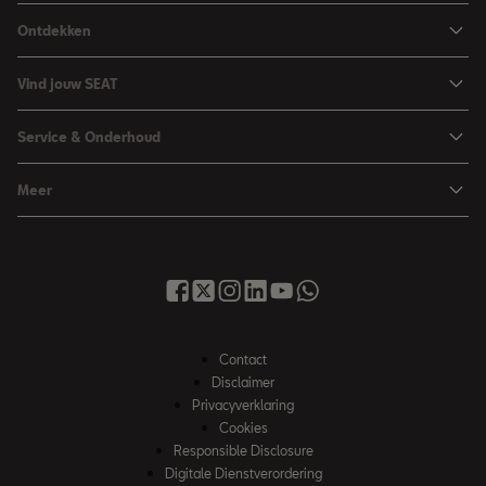
Ibiza
Ontdekken
Arona
Private Lease
Vind jouw SEAT
Leon
Financieren
Car Configurator
Leon Sportstourer
Service & Onderhoud
Zakelijk rijden
Brochure & prijslijst
Ateca
Maak werkplaatsafspraak
Hybride rijden
Meer
Proefrit aanvragen
Vind je dealer
Over SEAT
SEAT Nieuwsbrief
Voorraad
Onderhoud & Reparatie
Contact met SEAT
Inruilservice
Service & Garantie
SEAT Financial Services
Occasions
Tot 8 jaar garantie
Nieuws
Acties
Contact
My SEAT app
Werken bij SEAT
Disclaimer
Instructieboekjes
Privacyverklaring
Informatie voor universele autobedrijven
Cookies
Autoverzekering
Responsible Disclosure
**Verkoopinformatie
Digitale Dienstverordering